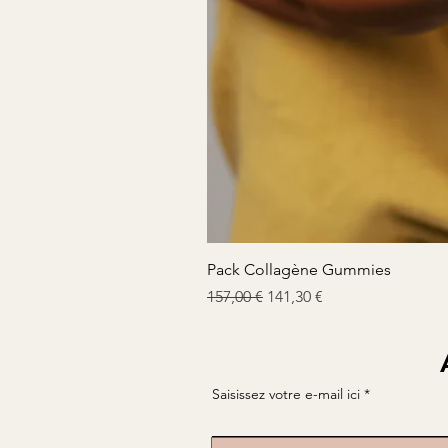
Pack Collagène Gummies
Prix original
Prix promotionnel
157,00 €
141,30 €
Saisissez votre e-mail ici