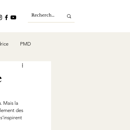
rice
PMD
e
 Mais la 
ulement des 
’inspirent 