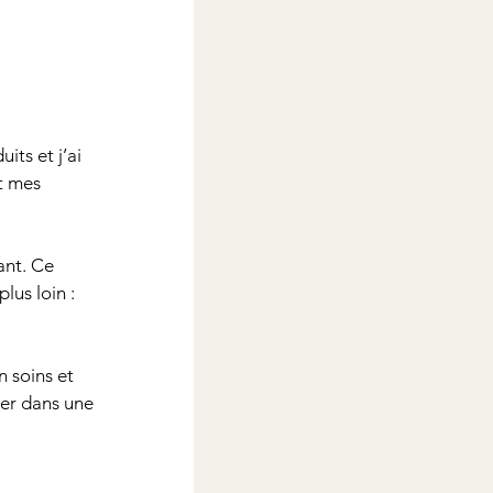
ts et j’ai 
t mes 
ant. Ce 
lus loin : 
 soins et 
cer dans une 