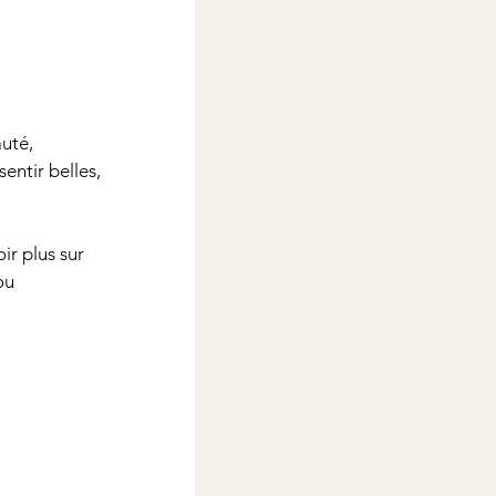
uté, 
entir belles, 
ir plus sur 
ou 