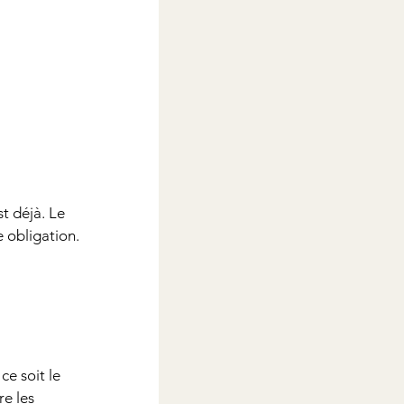
t déjà. Le 
 obligation.
e soit le 
e les 