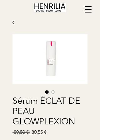
Sérum ÉCLAT DE
PEAU
GLOWPLEXION
Prix
Prix
 89,50 € 
80,55 €
original
promotionnel