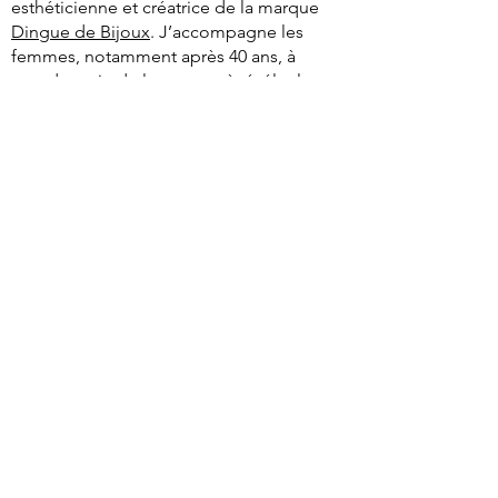
esthéticienne et créatrice de la marque
Dingue de Bijoux
. J’accompagne les
femmes, notamment après 40 ans, à
prendre soin de leur peau, à révéler leur
éclat et à se sentir confiantes grâce à une
approche globale de la beauté.
À travers mon site, je partage mes
conseils en routine skincare anti-âge, mes
recommandations de soins disponibles
via la plateforme
Komigo
, ainsi que mon
expertise en tant qu’ambassadrice de la
marque
Younique
.
Tu y découvriras notamment des
informations et retours d’expérience sur
le collagène Younique, des solutions
pour améliorer la qualité de la peau, la
fermeté et l’éclat du teint, ainsi que des
conseils personnalisés adaptés à chaque
type de peau.