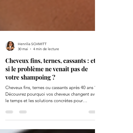
Henrilia SCHMITT
30 mai
4 min de lecture
Cheveux fins, ternes, cassants : et
si le problème ne venait pas de
votre shampoing ?
Cheveux fins, ternes ou cassants après 40 ans ?
Découvrez pourquoi vos cheveux changent avec
le temps et les solutions concrètes pour
retrouver force, densité et brillance grâce à
l’alimentation, au collagène, aux compléments
ciblés et à une routine capillaire adaptée.