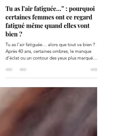
Henrilia SCHMITT
8 mai
3 min de lecture
Tu as l’air fatiguée…” : pourquoi
certaines femmes ont ce regard
fatigué même quand elles vont
bien ?
Tu as l’air fatiguée… alors que tout va bien ?
Après 40 ans, certaines ombres, le manque
d’éclat ou un contour des yeux plus marqué
peuvent fatiguer les traits. Dans cet article,
découvre des astuces simples pour retrouver un
regard plus frais et lumineux grâce au
maquillage, aux soins et au collagène.