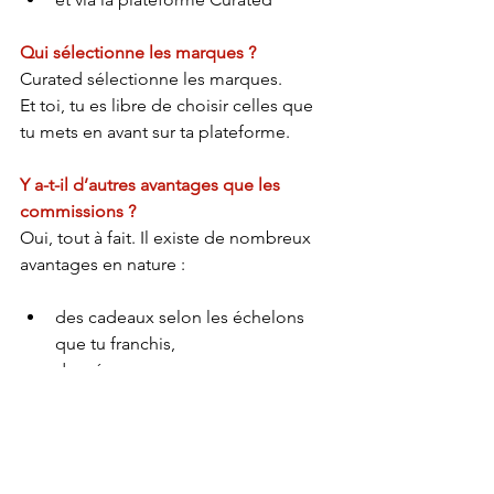
Qui sélectionne les marques ?
Curated sélectionne les marques.
Et toi, tu es libre de choisir celles que 
tu mets en avant sur ta plateforme.
Y a-t-il d’autres avantages que les 
commissions ?
Oui, tout à fait. Il existe de nombreux 
avantages en nature :
des cadeaux selon les échelons 
que tu franchis,
des récompenses,
des voyages à gagner,
et des outils pour t’aider à faire 
évoluer ta marque et ton activité.
👉  lien avec le détail des cadeaux 