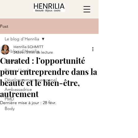
Post
Le blog d'Henrilia
Henrilia SCHMITT
Le blog d'Henrilia
24 févr.
5 min de lecture
Curated : l’opportunité
Beauté
pour entreprendre dans la
Bijoux / Look
Développement personnel
beauté et le bien-être,
Ambassadrice
autrement
PMD
Dernière mise à jour :
28 févr.
Body